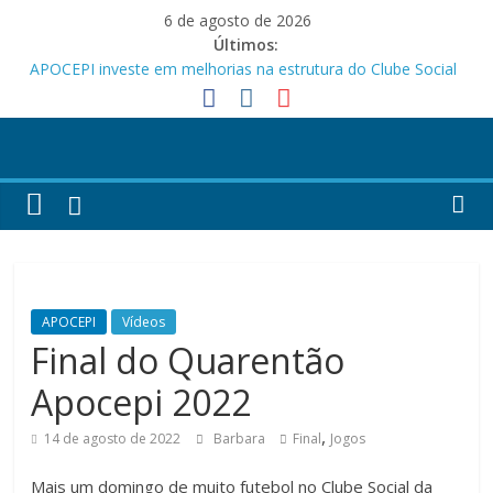
Pular
6 de agosto de 2026
para
Últimos:
o
APOCEPI investe em melhorias na estrutura do Clube Social
conteúdo
Festa dos Pais e das Mães da APOCEPI
APOCEPI conquista a primeira vitória no Campeonato 50tão!
Parabéns!
Felicidades!
APOCEPI
Vídeos
Final do Quarentão
Apocepi 2022
,
14 de agosto de 2022
Barbara
Final
Jogos
Mais um domingo de muito futebol no Clube Social da