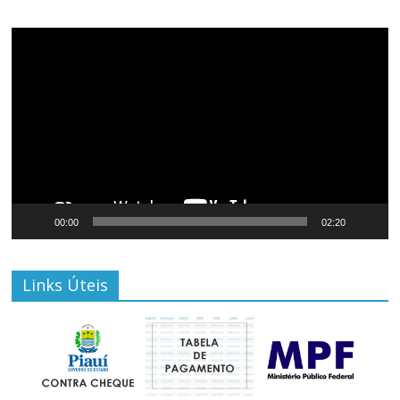
Tocador
de
vídeo
00:00
02:20
Links Úteis