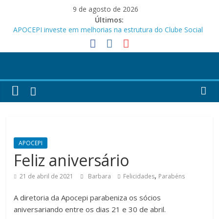
Pular
9 de agosto de 2026
para
Últimos:
o
APOCEPI investe em melhorias na estrutura do Clube Social
conteúdo
Festa dos Pais e das Mães da APOCEPI
APOCEPI conquista a primeira vitória no Campeonato 50tão!
Parabéns!
Felicidades!
APOCEPI
Feliz aniversário
,
21 de abril de 2021
Barbara
Felicidades
Parabéns
A diretoria da Apocepi parabeniza os sócios
aniversariando entre os dias 21 e 30 de abril.