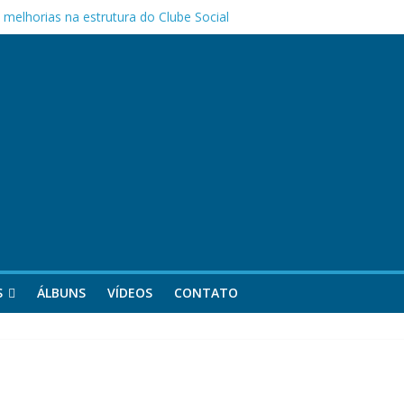
melhorias na estrutura do Clube Social
as Mães da APOCEPI
 primeira vitória no Campeonato 50tão!
S
ÁLBUNS
VÍDEOS
CONTATO