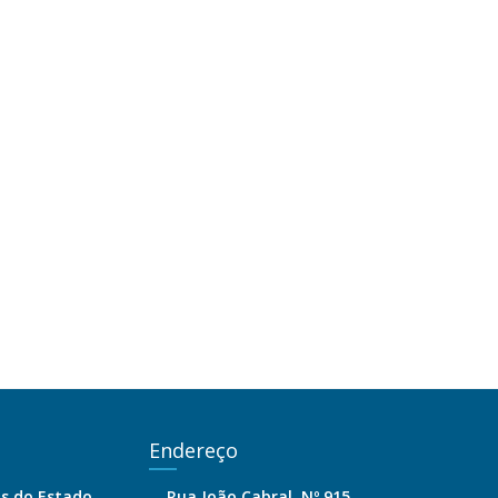
Endereço
is do Estado
Rua João Cabral, Nº 915,