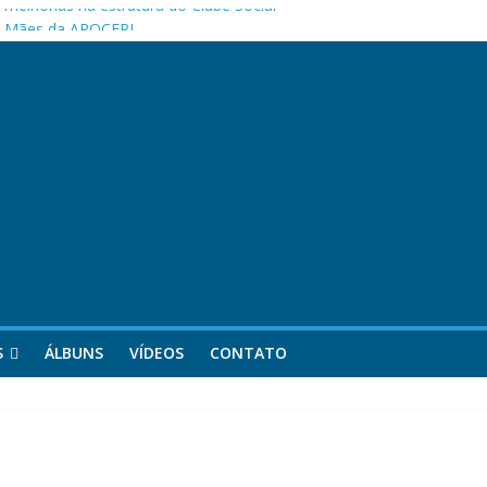
melhorias na estrutura do Clube Social
as Mães da APOCEPI
 primeira vitória no Campeonato 50tão!
S
ÁLBUNS
VÍDEOS
CONTATO