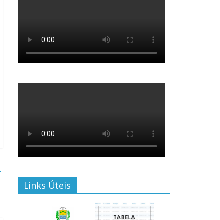
→
Links Úteis