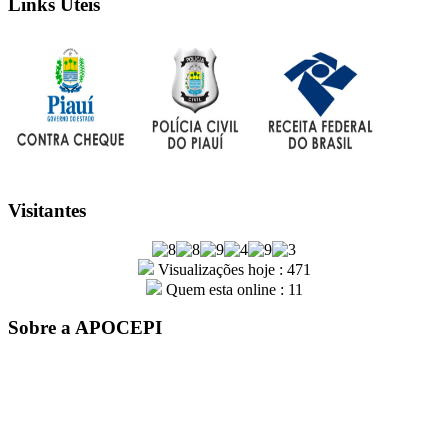
Links Úteis
Visitantes
Visualizações hoje : 471
Quem esta online : 11
Sobre a APOCEPI
A entidade APOCEPI – Associação dos Policiais Civis do
Estado do Piauí, foi fundada por um grupo de policiais civis em
31 de outubro de 1979. Com mais de 41 anos de história, a
instituição é sinônimo de conquistas e orgulho para a família
Apocepiana