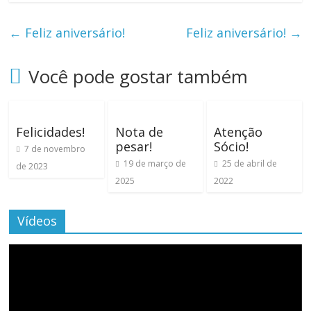
←
Feliz aniversário!
Feliz aniversário!
→
Você pode gostar também
Felicidades!
Nota de
Atenção
pesar!
Sócio!
7 de novembro
19 de março de
25 de abril de
de 2023
2025
2022
Vídeos
Tocador
de
vídeo