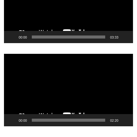
00:00
03:33
Tocador
de
vídeo
00:00
02:20