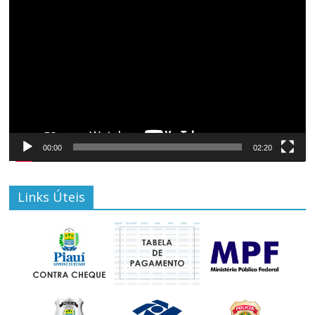
Tocador
de
vídeo
00:00
02:20
Links Úteis