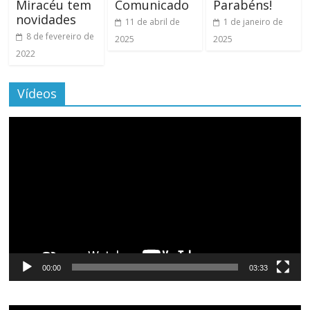
Miracéu tem
Comunicado
Parabéns!
novidades
11 de abril de
1 de janeiro de
8 de fevereiro de
2025
2025
2022
Vídeos
Tocador
de
vídeo
00:00
03:33