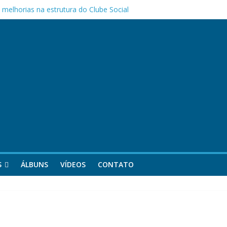
melhorias na estrutura do Clube Social
as Mães da APOCEPI
 primeira vitória no Campeonato 50tão!
S
ÁLBUNS
VÍDEOS
CONTATO