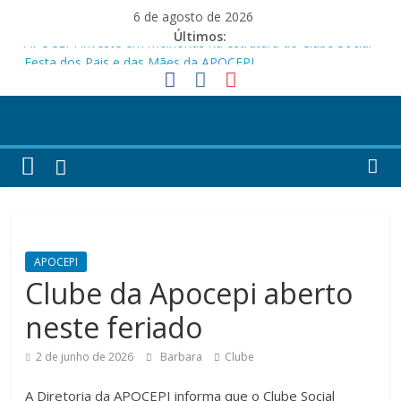
Pular
6 de agosto de 2026
para
Últimos:
APOCEPI investe em melhorias na estrutura do Clube Social
o
Festa dos Pais e das Mães da APOCEPI
conteúdo
APOCEPI conquista a primeira vitória no Campeonato 50tão!
Parabéns!
Felicidades!
APOCEPI
Clube da Apocepi aberto
neste feriado
2 de junho de 2026
Barbara
Clube
A Diretoria da APOCEPI informa que o Clube Social