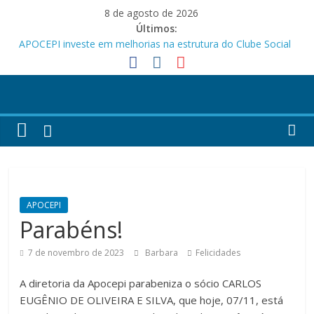
Pular
8 de agosto de 2026
para
Últimos:
o
APOCEPI investe em melhorias na estrutura do Clube Social
conteúdo
Festa dos Pais e das Mães da APOCEPI
APOCEPI conquista a primeira vitória no Campeonato 50tão!
Parabéns!
Felicidades!
APOCEPI
Parabéns!
7 de novembro de 2023
Barbara
Felicidades
A diretoria da Apocepi parabeniza o sócio CARLOS
EUGÊNIO DE OLIVEIRA E SILVA, que hoje, 07/11, está