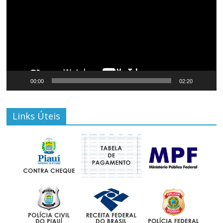
00:00
02:20
Links Úteis