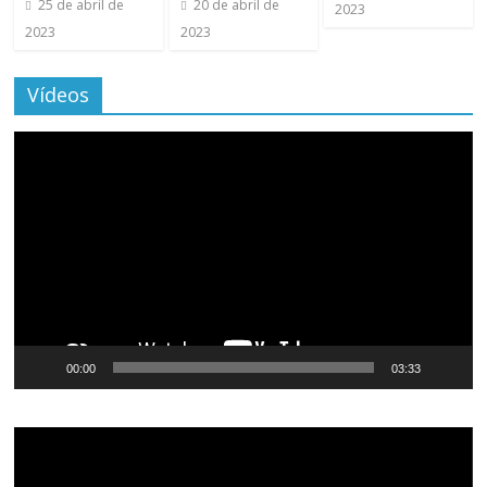
25 de abril de
20 de abril de
2023
2023
2023
Vídeos
Tocador
de
vídeo
00:00
03:33
Tocador
de
vídeo