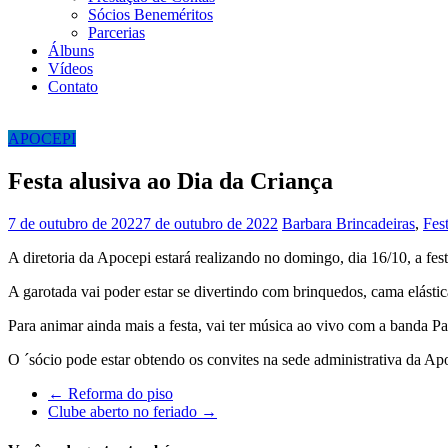
Sócios Beneméritos
Parcerias
Álbuns
Vídeos
Contato
APOCEPI
Festa alusiva ao Dia da Criança
7 de outubro de 2022
7 de outubro de 2022
Barbara
Brincadeiras
,
Fes
A diretoria da Apocepi estará realizando no domingo, dia 16/10, a fes
A garotada vai poder estar se divertindo com brinquedos, cama elástic
Para animar ainda mais a festa, vai ter música ao vivo com a banda Pal
O ´sócio pode estar obtendo os convites na sede administrativa da Ap
←
Reforma do piso
Clube aberto no feriado
→