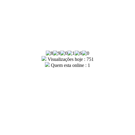
Visualizações hoje : 751
Quem esta online : 1
 Piauí, foi fundada por um grupo de policiais civis em 31 de outub
Rua João Cabral, Nº 915, Centro-sul, Teresina-PI
86 3213-7187 / 86 3221-2922