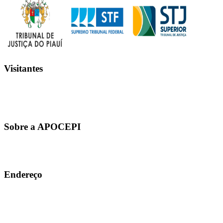
Visitantes
Sobre a APOCEPI
A entidade APOCEPI – Associação dos Policiais Civis do Estado do
sinônimo de conquistas e orgulho para a família Apocepiana
Endereço