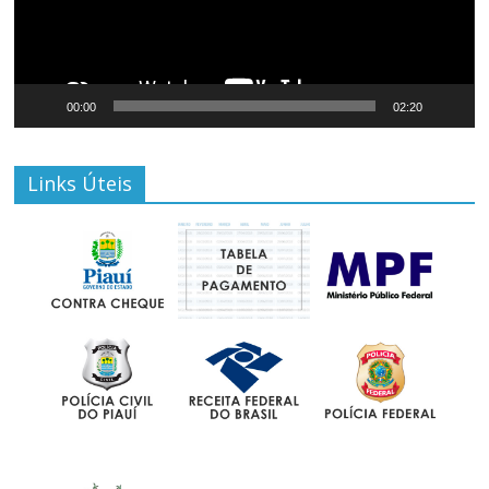
00:00
02:20
Links Úteis