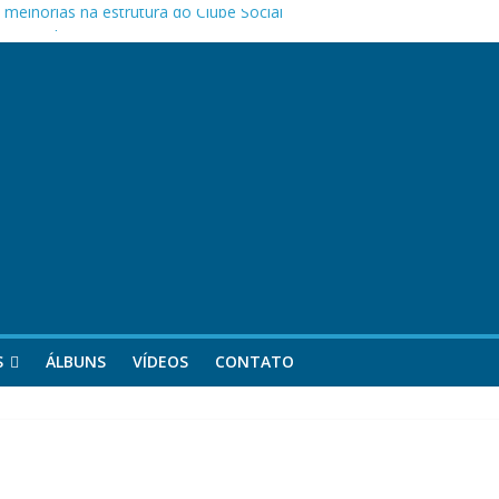
melhorias na estrutura do Clube Social
as Mães da APOCEPI
 primeira vitória no Campeonato 50tão!
S
ÁLBUNS
VÍDEOS
CONTATO