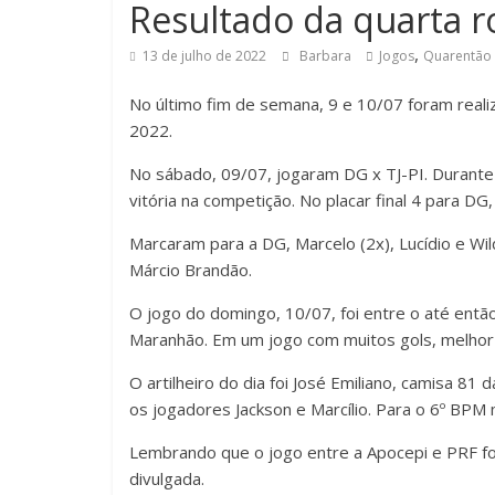
Resultado da quarta 
,
13 de julho de 2022
Barbara
Jogos
Quarentão
No último fim de semana, 9 e 10/07 foram real
2022.
No sábado, 09/07, jogaram DG x TJ-PI. Durante
vitória na competição. No placar final 4 para DG,
Marcaram para a DG, Marcelo (2x), Lucídio e Wil
Márcio Brandão.
O jogo do domingo, 10/07, foi entre o até entã
Maranhão. Em um jogo com muitos gols, melhor 
O artilheiro do dia foi José Emiliano, camisa 8
os jogadores Jackson e Marcílio. Para o 6º BP
Lembrando que o jogo entre a Apocepi e PRF foi
divulgada.