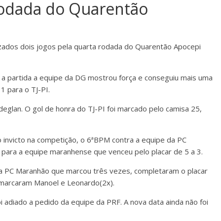
rodada do Quarentão
izados dois jogos pela quarta rodada do Quarentão Apocepi
 a partida a equipe da DG mostrou força e conseguiu mais uma
 1 para o TJ-PI.
deglan. O gol de honra do TJ-PI foi marcado pelo camisa 25,
o invicto na competição, o 6ªBPM contra a equipe da PC
para a equipe maranhense que venceu pelo placar de 5 a 3.
1 da PC Maranhão que marcou três vezes, completaram o placar
M marcaram Manoel e Leonardo(2x).
 adiado a pedido da equipe da PRF. A nova data ainda não foi