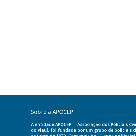
Sobre a APOCEPI
A entidade APOCEPI – Associação dos Policiais Civ
do Piauí, foi fundada por um grupo de policiais c
outubro de 1979. Com mais de 41 anos de história