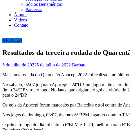
Sócios Beneméritos
Parcerias
Álbuns
Vídeos
Contato
APOCEPI
Resultados da terceira rodada do Quarent
5 de julho de 2022
5 de julho de 2022
Barbara
Mais uma rodada do Quarentão Apocepi 2022 foi realizada no último
No sábado, 02/07 jogaram Apocepi e 24ºDP, um jogo muito acirrado e
fim o 24ºDP virou o jogo. No lance que originou o gol da vitória do 2
para o 24ºDP.
Os gols da Apocepi foram marcados por Benedito e gol contra de And
Nos jogos de domingo, 03/07, tivemos 6º BPM jogando contra o TJ-
O primeiro jogo do dia foi entre o 6ºBPM e TJ-PI, melhor para o 6º
Francisco (2x) e Josué.