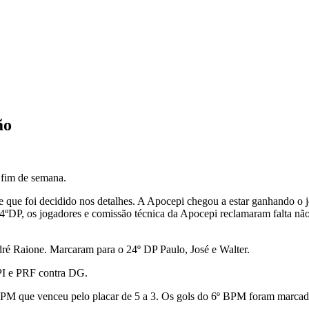
ão
 fim de semana.
 que foi decidido nos detalhes. A Apocepi chegou a estar ganhando o 
4ºDP, os jogadores e comissão técnica da Apocepi reclamaram falta não 
ré Raione. Marcaram para o 24º DP Paulo, José e Walter.
PI e PRF contra DG.
 BPM que venceu pelo placar de 5 a 3. Os gols do 6º BPM foram marcado