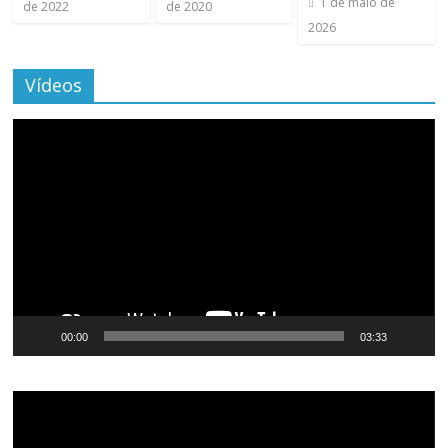
1 de maio de
de 2022
de 2020
2026
Vídeos
Tocador
de
vídeo
00:00
03:33
Tocador
de
vídeo