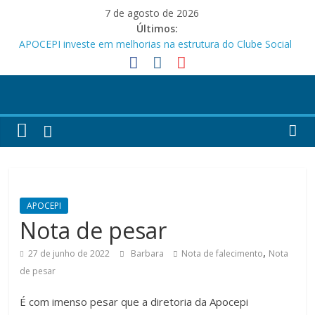
Pular
7 de agosto de 2026
para
Últimos:
o
APOCEPI investe em melhorias na estrutura do Clube Social
conteúdo
Festa dos Pais e das Mães da APOCEPI
APOCEPI conquista a primeira vitória no Campeonato 50tão!
Parabéns!
Felicidades!
APOCEPI
Nota de pesar
,
27 de junho de 2022
Barbara
Nota de falecimento
Nota
de pesar
É com imenso pesar que a diretoria da Apocepi