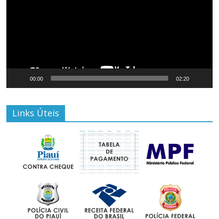
00:00
02:20
Links Úteis