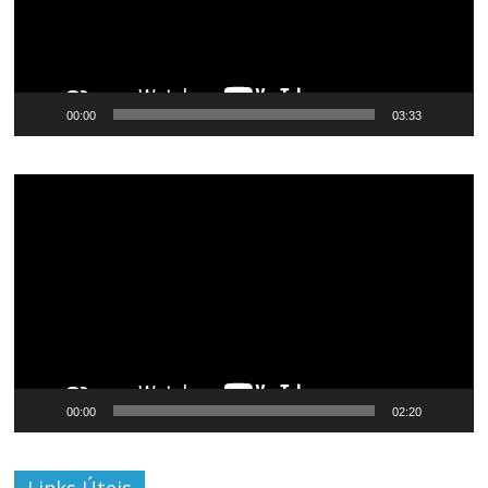
00:00
03:33
Tocador
de
vídeo
00:00
02:20
Links Úteis