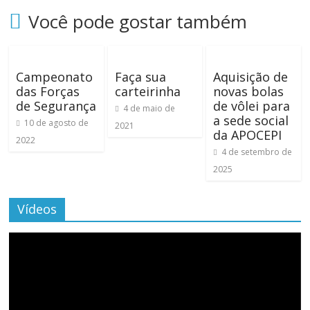
Você pode gostar também
Campeonato
Faça sua
Aquisição de
das Forças
carteirinha
novas bolas
de Segurança
de vôlei para
4 de maio de
a sede social
10 de agosto de
2021
da APOCEPI
2022
4 de setembro de
2025
Vídeos
Tocador
de
vídeo