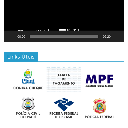
00:00
02:20
Links Úteis