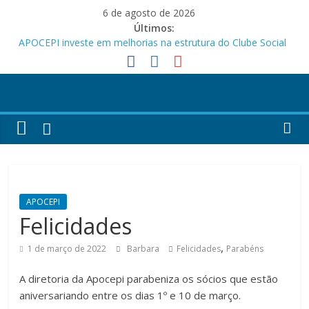
Pular
6 de agosto de 2026
para
Últimos:
o
APOCEPI investe em melhorias na estrutura do Clube Social
conteúdo
Festa dos Pais e das Mães da APOCEPI
APOCEPI conquista a primeira vitória no Campeonato 50tão!
Parabéns!
Felicidades!
APOCEPI
Felicidades
,
1 de março de 2022
Barbara
Felicidades
Parabéns
A diretoria da Apocepi parabeniza os sócios que estão
aniversariando entre os dias 1º e 10 de março.