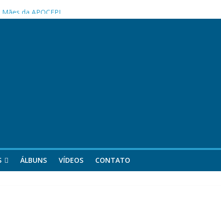
melhorias na estrutura do Clube Social
as Mães da APOCEPI
 primeira vitória no Campeonato 50tão!
S
ÁLBUNS
VÍDEOS
CONTATO