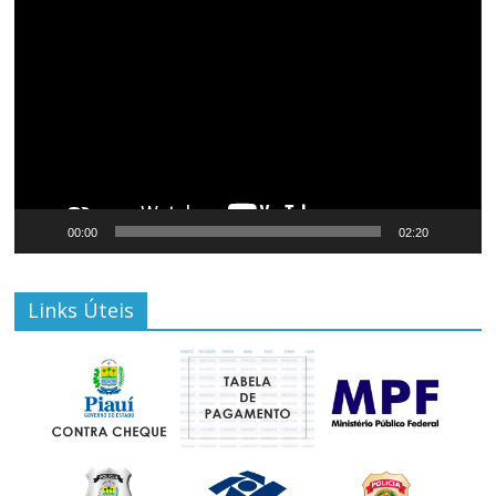
Tocador
de
vídeo
00:00
02:20
Links Úteis