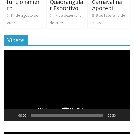
funcionamen
Quadrangula
Carnaval na
to
r Esportivo
Apocepi
14 de agosto de
17 de dezembro
9 de fevereiro de
2023
de 2025
2026
Vídeos
Tocador
de
vídeo
00:00
03:33