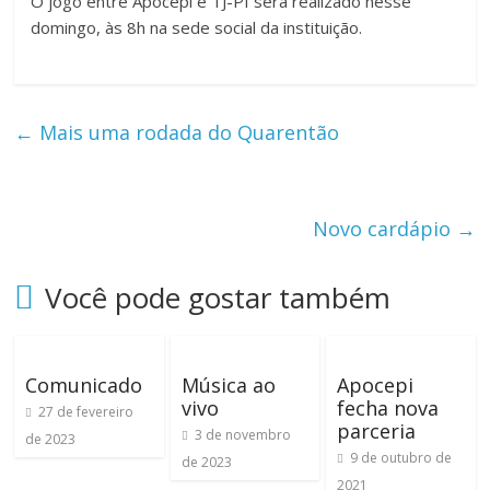
O jogo entre Apocepi e TJ-PI será realizado nesse
domingo, às 8h na sede social da instituição.
←
Mais uma rodada do Quarentão
Novo cardápio
→
Você pode gostar também
Comunicado
Música ao
Apocepi
vivo
fecha nova
27 de fevereiro
parceria
3 de novembro
de 2023
9 de outubro de
de 2023
2021