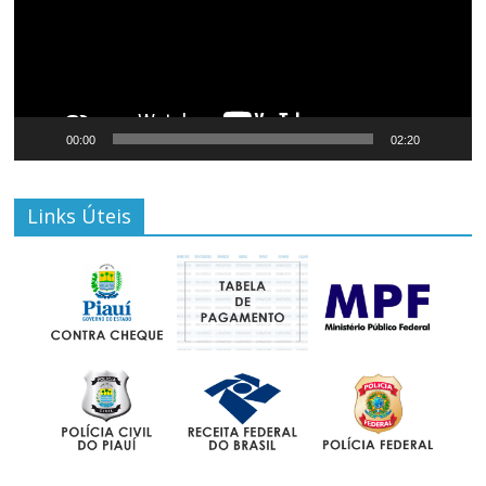
00:00
02:20
Links Úteis