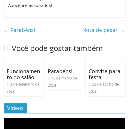
Apocepi e associados!
←
Parabéns!
Nota de pesar!
→
Você pode gostar também
Funcionamen
Parabéns!
Convite para
to do salão
festa
10 de março de
2 de setembro de
22 de agosto de
2024
2023
2023
Vídeos
Tocador
de