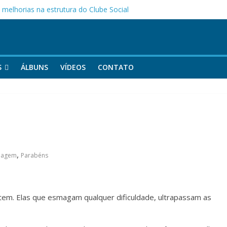
melhorias na estrutura do Clube Social
as Mães da APOCEPI
 primeira vitória no Campeonato 50tão!
S
ÁLBUNS
VÍDEOS
CONTATO
,
nagem
Parabéns
tem. Elas que esmagam qualquer dificuldade, ultrapassam as