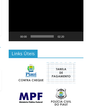
Tocador
de
vídeo
00:00
02:20
→
Links Úteis