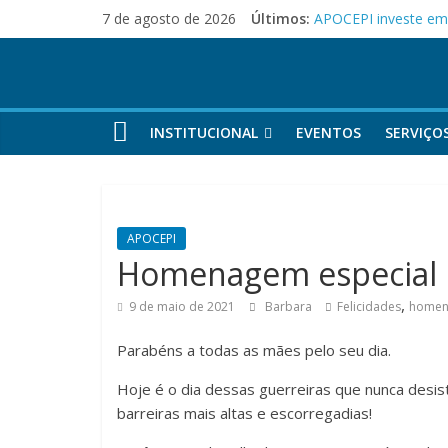
Pular
7 de agosto de 2026
Últimos:
APOCEPI investe em 
para
Festa dos Pais e d
o
APOCEPI conquista a
conteúdo
Parabéns!
Felicidades!
INSTITUCIONAL
EVENTOS
SERVIÇO
APOCEPI
Homenagem especial
,
9 de maio de 2021
Barbara
Felicidades
home
Parabéns a todas as mães pelo seu dia.
Hoje é o dia dessas guerreiras que nunca desis
barreiras mais altas e escorregadias!