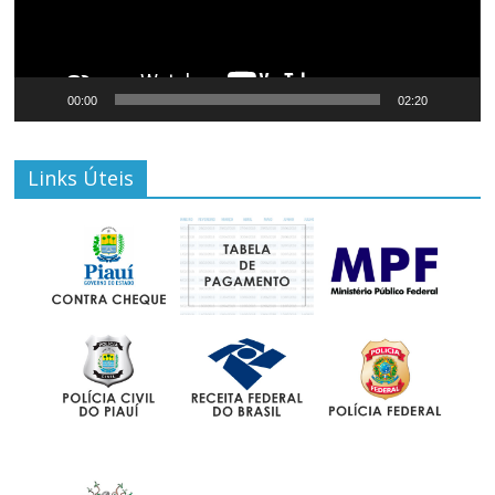
00:00
02:20
Links Úteis