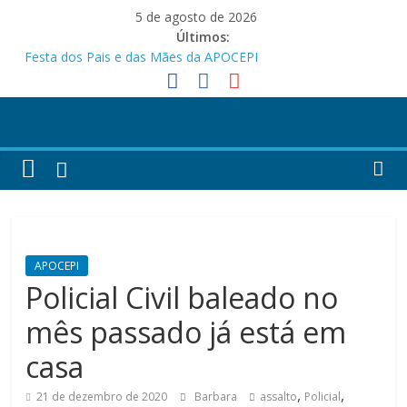
Pular
5 de agosto de 2026
para
Últimos:
o
Festa dos Pais e das Mães da APOCEPI
conteúdo
APOCEPI conquista a primeira vitória no Campeonato 50tão!
Parabéns!
Felicidades!
APOCEPI investe em melhorias na estrutura do Clube Social
APOCEPI
Policial Civil baleado no
mês passado já está em
casa
,
,
21 de dezembro de 2020
Barbara
assalto
Policial