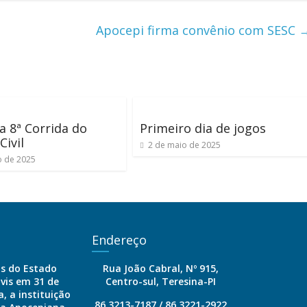
Apocepi firma convênio com SESC
a 8ª Corrida do
Primeiro dia de jogos
Civil
2 de maio de 2025
o de 2025
Endereço
is do Estado
Rua João Cabral, Nº 915,
ivis em 31 de
Centro-sul, Teresina-PI
, a instituição
86 3213-7187 / 86 3221-2922