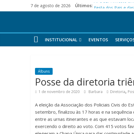
Pular
APOCEPI investe em 
7 de agosto de 2026
Últimos:
Festa dos Pais e d
para
APOCEPI conquista a
o
Parabéns!
conteúdo
Felicidades!
INSTITUCIONAL
EVENTOS
SERVIÇO
Álbuns
Posse da diretoria tri
,
1 de novembro de 2020
Barbara
Diretoria
Pos
A eleição da Associação dos Policiais Civis do Es
setembro, finalizou às 17 horas e na sequência 
entre as urnas itinerantes e as que estavam loc
exercendo o direito ao voto. Com 415 votos fav
elegeram a Chapa Única para dar continuidade ao