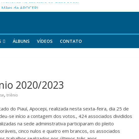
melhorias na estrutura do Clube Social
as Mães da APOCEPI
 primeira vitória no Campeonato 50tão!
S
ÁLBUNS
VÍDEOS
CONTATO
ênio 2020/2023
,
se
triênio
tado do Piauí, Apocepi, realizada nesta sexta-feira, dia 25 de
deu-se início a contagem dos votos., 424 associados divididos
alizadas na sede administrativa participaram do pleito
oráveis, cinco nulos e quatro em brancos, os associados
s trabalhos realizados nos últimos três anos.