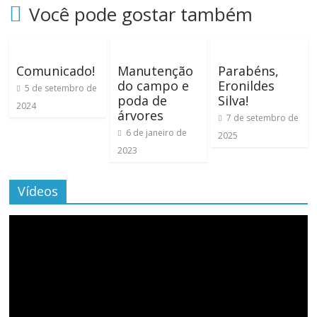
Você pode gostar também
Comunicado!
Manutenção
Parabéns,
do campo e
Eronildes
5 de setembro de
poda de
Silva!
2024
árvores
7 de setembro de
6 de janeiro de
2025
2023
Vídeos
Tocador
de
vídeo