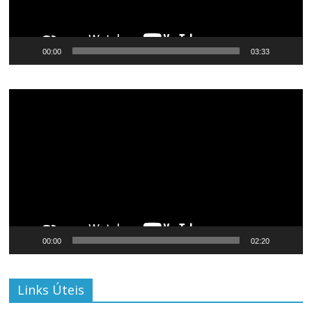
00:00
03:33
Tocador
de
vídeo
00:00
02:20
Links Úteis