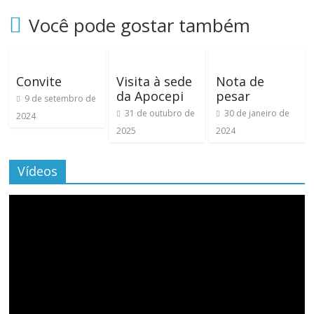
Você pode gostar também
Convite
Visita à sede
Nota de
da Apocepi
pesar
9 de setembro de
31 de outubro de
30 de janeiro de
2024
2025
2024
Vídeos
Tocador
de
vídeo