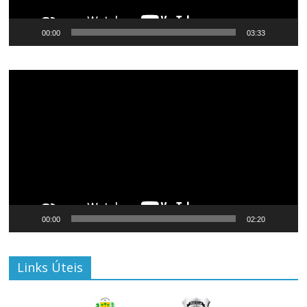
00:00
03:33
Tocador
de
vídeo
00:00
02:20
Links Úteis