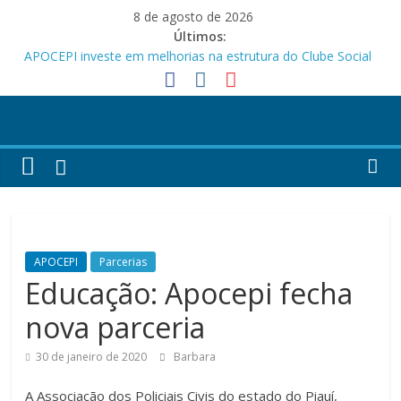
Pular
8 de agosto de 2026
para
Últimos:
o
APOCEPI investe em melhorias na estrutura do Clube Social
conteúdo
Festa dos Pais e das Mães da APOCEPI
APOCEPI conquista a primeira vitória no Campeonato 50tão!
Parabéns!
Felicidades!
APOCEPI
Parcerias
Educação: Apocepi fecha
nova parceria
30 de janeiro de 2020
Barbara
A Associação dos Policiais Civis do estado do Piauí,